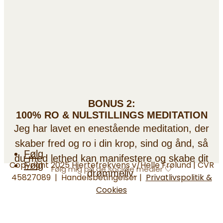
BONUS 2:
100% RO & NULSTILLINGS MEDITATION
Jeg har lavet en enestående meditation, der
skaber fred og ro i din krop, sind og ånd, så
Følg
du med lethed kan manifestere og skabe dit
Copyright 2025 Hjertefrekvens v/Helle Frølund | CVR
Følg
Følg mig på de sociale medier 🤍
drømmeliv.
45827089
| Handelsbetingelser
|
Privatlivspolitik &
Cookies